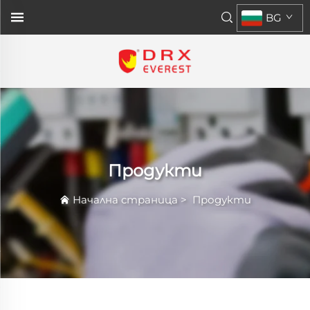
BG
Продукти
Начална страница
>
Продукти