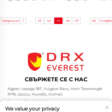
...
...
Предишна
1
43
44
45
46
47
63
Следв
СВЪРЖЕТЕ СЕ С НАС
Адрес: сграда 18F, Уиздъм Вали, път Технолъдж
№18, Цъйси, Нингбо, Китай
Тел.:
+86-574-23660321
We value your privacy
Имейл:
[email protected]