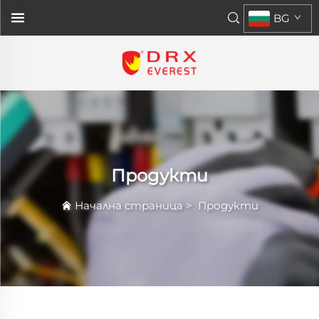
BG
Продукти
Начална страница
>
Продукти