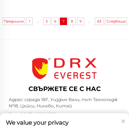
...
...
Предишна
1
5
6
7
8
9
63
Следваща
СВЪРЖЕТЕ СЕ С НАС
Адрес: сграда 18F, Уиздъм Вали, път Технолъдж
№18, Цъйси, Нингбо, Китай
Тел.:
+86-574-23660321
We value your privacy
Имейл:
[email protected]