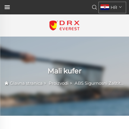
HR
Mali kufer
Glavna stranica
>
Proizvodi
>
ABS Sigurnosni Zaštitni Kufer