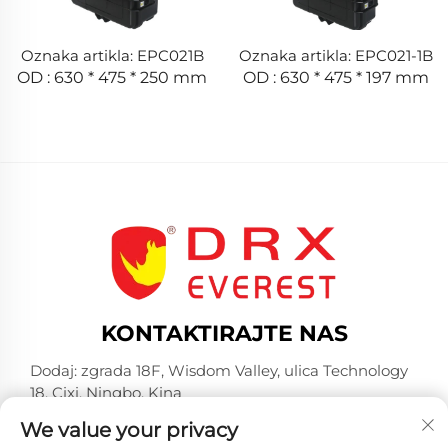
Oznaka artikla: EPC021B
Oznaka artikla: EPC021-1B
OD : 630 * 475 * 250 mm
OD : 630 * 475 * 197 mm
KONTAKTIRAJTE NAS
Dodaj: zgrada 18F, Wisdom Valley, ulica Technology
18, Cixi, Ningbo, Kina
-Tel:
+86-574-23660321
We value your privacy