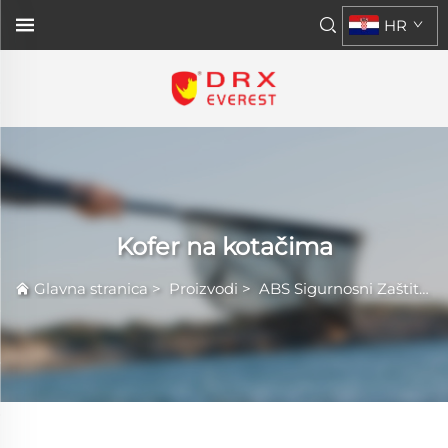
HR
Kofer na kotačima
Glavna stranica
>
Proizvodi
>
ABS Sigurnosni Zaštitni Kufer