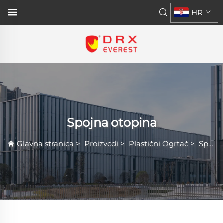
HR
Spojna otopina
Glavna stranica
>
Proizvodi
>
Plastični Ogrtač
>
Spojna otopina