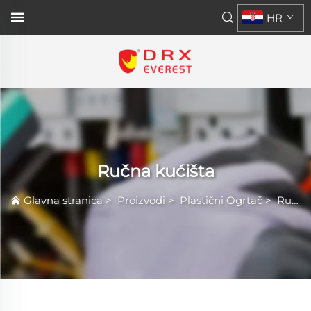
HR
Ručna kućišta
Glavna stranica
>
Proizvodi
>
Plastični Ogrtač
>
Ručna kućišta