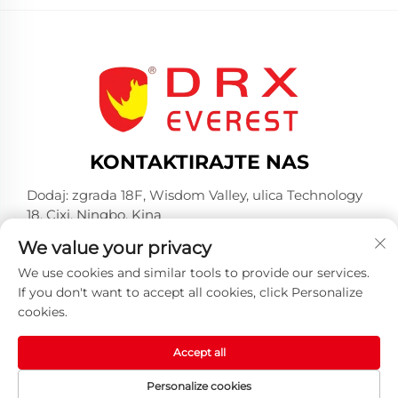
KONTAKTIRAJTE NAS
Dodaj: zgrada 18F, Wisdom Valley, ulica Technology
18, Cixi, Ningbo, Kina
-Tel:
+86-574-23660321
We value your privacy
E-mail:
[email protected]
We use cookies and similar tools to provide our services.
If you don't want to accept all cookies, click Personalize
cookies.
Accept all
Autorsko pravo © 2025. Huangshan DRX Industrial Co.,
Personalize cookies
Ltd -
Politika privatnosti