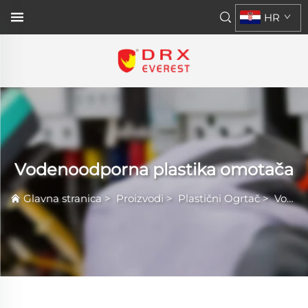
HR
Vodenoodporna plastika omotača
Glavna stranica
>
Proizvodi
>
Plastični Ogrtač
>
Vodenoodporna plastika omotača