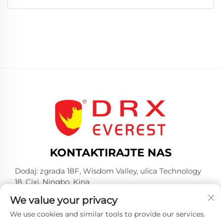
KONTAKTIRAJTE NAS
Dodaj: zgrada 18F, Wisdom Valley, ulica Technology
18, Cixi, Ningbo, Kina
-Tel:
+86-574-23660321
We value your privacy
E-mail:
[email protected]
We use cookies and similar tools to provide our services.