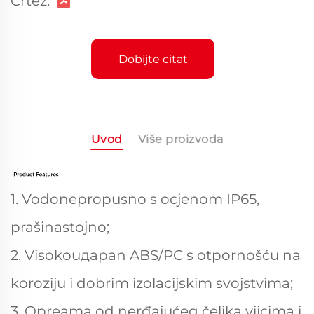
Crtež:
Dobijte citat
Uvod
Više proizvoda
1. Vodonepropusno s ocjenom IP65,
prašinastojno;
2. Visokouдарan ABS/PC s otpornošću na
koroziju i dobrim izolacijskim svojstvima;
3. Opreama od nerđajućeg čelika vijcima i