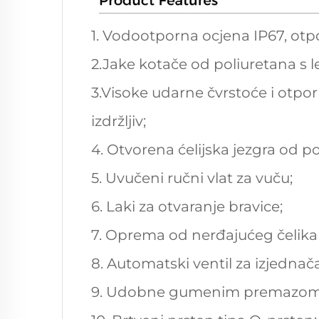
1. Vodootporna ocjena IP67, otpo
2.Jake kotače od poliuretana s 
3.Visoke udarne čvrstoće i otp
izdržljiv;
4. Otvorena ćelijska jezgra od po
5. Uvučeni ručni vlat za vuču;
6. Laki za otvaranje bravice;
7. Oprema od nerđajućeg čelika i
8. Automatski ventil za izjednača
9. Udobne gumenim premazom o