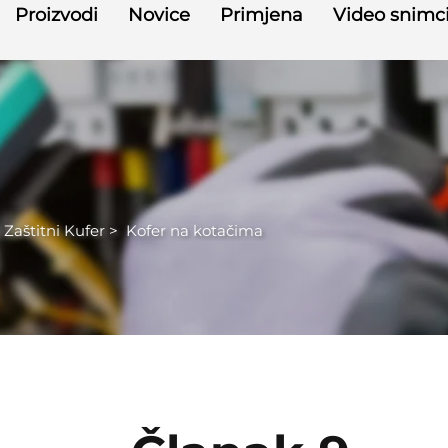
Proizvodi
Novice
Primjena
Video snimc
Zaštitni Kufer
>
Kofer na kotačima