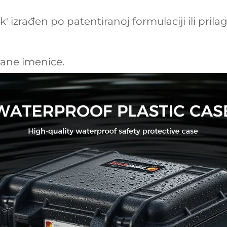
unk' izrađen po patentiranoj formulaciji ili pr
rane imenice.