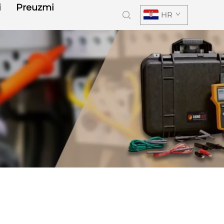
i
Preuzmi
HR