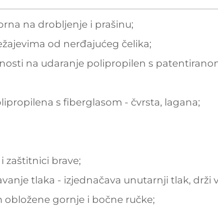
rna na drobljenje i prašinu;
ležajevima od nerđajućeg čelika;
ornosti na udaranje polipropilen s patentir
lipropilena s fiberglasom - čvrsta, lagana;
 zaštitnici brave;
vanje tlaka - izjednačava unutarnji tlak, drži 
bložene gornje i bočne ručke;