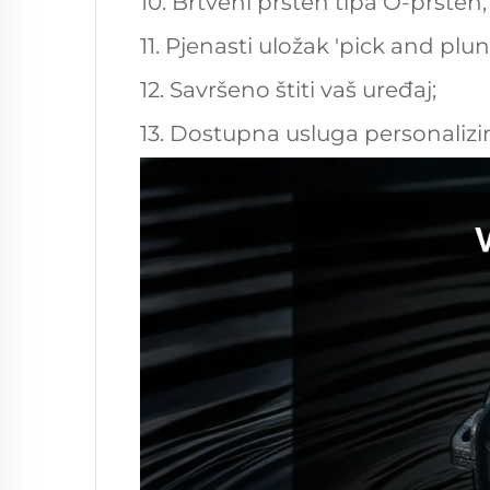
10. Brtveni prsten tipa O-prsten;
11. Pjenasti uložak 'pick and pl
12. Savršeno štiti vaš uređaj;
13. Dostupna usluga personalizi