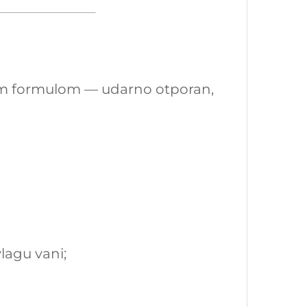
anom formulom — udarno otporan,
vlagu vani;