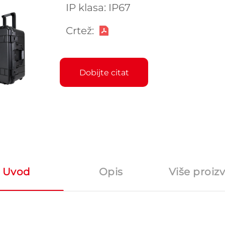
IP klasa: IP67
Crtež:
Dobijte citat
Uvod
Opis
Više proiz