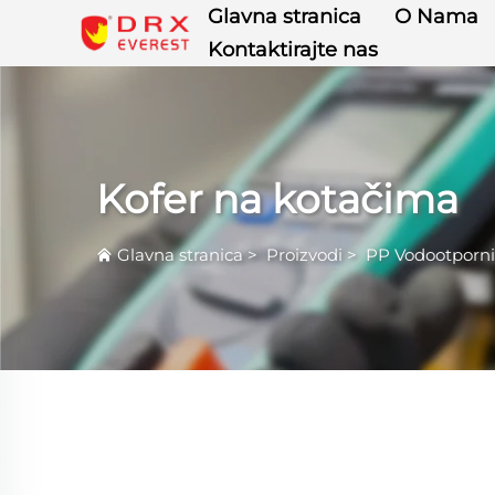
Glavna stranica
O Nama
Kontaktirajte nas
Kofer na kotačima
Glavna stranica
>
Proizvodi
>
PP Vodootporni 