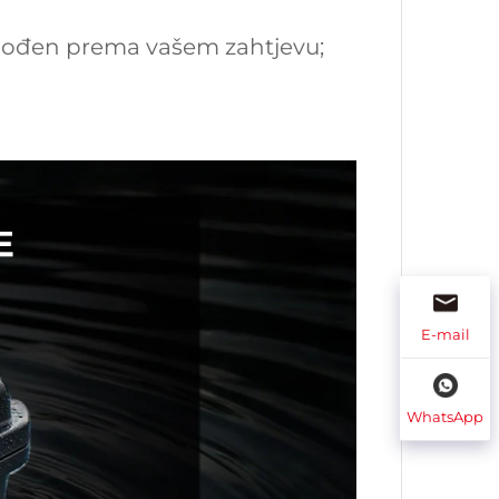
ilagođen prema vašem zahtjevu;
E-mail
WhatsApp