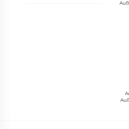
Auß
A
Auß