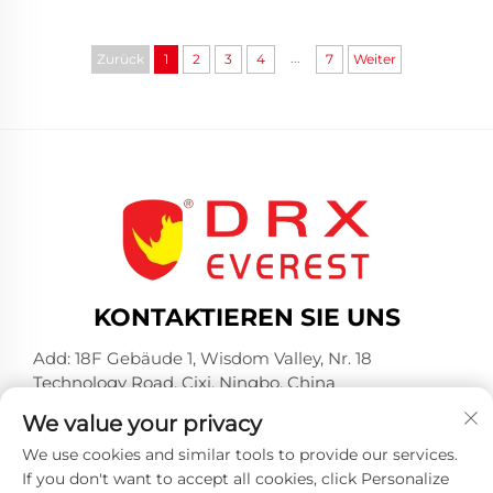
...
Zurück
1
2
3
4
7
Weiter
KONTAKTIEREN SIE UNS
Add: 18F Gebäude 1, Wisdom Valley, Nr. 18
Technology Road, Cixi, Ningbo, China
Tel.:
+86-574-23660321
We value your privacy
E-Mail:
[email protected]
We use cookies and similar tools to provide our services.
If you don't want to accept all cookies, click Personalize