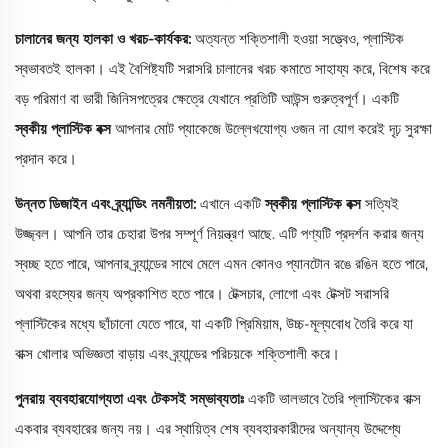
চালানের জন্য হালকা ও খরচ-কার্যকর:
অত্যন্ত শক্তিশালী হওয়া সত্ত্বেও, প্লাস্টিক
স্বভাবতই হালকা। এই বৈশিষ্ট্যটি সরাসরি চালানের খরচ কমাতে সাহায্য করে, বিশেষ করে
বড় পরিমাণ বা ভারী জিনিসপত্রের ক্ষেত্রে যেখানে প্রতিটি আউন্স গুরুত্বপূর্ণ। একটি
স্বকীয় প্লাস্টিক বক্স
আপনার মোট প্যাকেজে উল্লেখযোগ্য ওজন না যোগ করেই দৃঢ় সুরক্ষা
প্রদান করে।
উন্নত ডিজাইন এবং ব্র্যান্ডিং নমনীয়তা:
এখানে একটি
স্বকীয় প্লাস্টিক বক্স
সত্যিই
উজ্জ্বল। আপনি তার চেহারা উপর সম্পূর্ণ নিয়ন্ত্রণ আছে. এটি পণ্যটি প্রদর্শন করার জন্য
স্বচ্ছ হতে পারে, আপনার ব্র্যান্ডের সাথে মেলে এমন কোনও প্যানটোন রঙে রঙিন হতে পারে,
অথবা রহস্যের জন্য অপ্রকাশিত হতে পারে। টেক্সচার, লোগো এবং টেক্সট সরাসরি
প্লাস্টিকের মধ্যে ছাঁচানো যেতে পারে, যা একটি প্রিমিয়াম, উচ্চ-মূল্যবোধ তৈরি করে যা
বাক্স খোলার অভিজ্ঞতা বাড়ায় এবং ব্র্যান্ডের পরিচয়কে শক্তিশালী করে।
পুনরায় ব্যবহারযোগ্যতা এবং টেকসই সম্ভাব্যতাঃ
একটি ভালভাবে তৈরি প্লাস্টিকের বাক্স
একবার ব্যবহারের জন্য নয়। এর স্থায়িত্ব শেষ ব্যবহারকারীদের অন্যান্য উদ্দেশ্যে