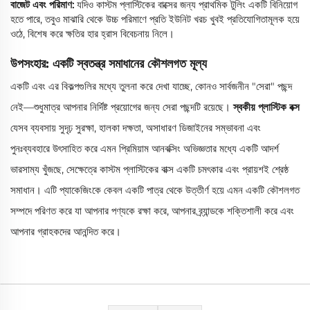
বাজেট এবং পরিমাণ:
যদিও কাস্টম প্লাস্টিকের বাক্সের জন্য প্রাথমিক টুলিং একটি বিনিয়োগ
হতে পারে, তবুও মাঝারি থেকে উচ্চ পরিমাণে প্রতি ইউনিট খরচ খুবই প্রতিযোগিতামূলক হয়ে
ওঠে, বিশেষ করে ক্ষতির হার হ্রাস বিবেচনায় নিলে।
উপসংহার: একটি স্বতন্ত্র সমাধানের কৌশলগত মূল্য
একটি এবং এর বিকল্পগুলির মধ্যে তুলনা করে দেখা যাচ্ছে, কোনও সার্বজনীন "সেরা" পছন্দ
নেই—শুধুমাত্র আপনার নির্দিষ্ট প্রয়োগের জন্য সেরা পছন্দটি রয়েছে।
স্বকীয় প্লাস্টিক বক্স
যেসব ব্যবসায় সুদৃঢ় সুরক্ষা, হালকা দক্ষতা, অসাধারণ ডিজাইনের সম্ভাবনা এবং
পুনঃব্যবহারে উৎসাহিত করে এমন প্রিমিয়াম আনবক্সিং অভিজ্ঞতার মধ্যে একটি আদর্শ
ভারসাম্য খুঁজছে, সেক্ষেত্রে কাস্টম প্লাস্টিকের বাক্স একটি চমৎকার এবং প্রায়শই শ্রেষ্ঠ
সমাধান। এটি প্যাকেজিংকে কেবল একটি পাত্র থেকে উত্তীর্ণ হয়ে এমন একটি কৌশলগত
সম্পদে পরিণত করে যা আপনার পণ্যকে রক্ষা করে, আপনার ব্র্যান্ডকে শক্তিশালী করে এবং
আপনার গ্রাহকদের আনন্দিত করে।