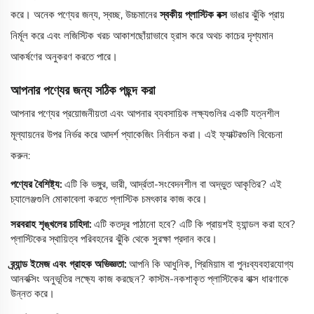
করে। অনেক পণ্যের জন্য, স্বচ্ছ, উচ্চমানের
স্বকীয় প্লাস্টিক বক্স
ভাঙার ঝুঁকি প্রায়
নির্মূল করে এবং লজিস্টিক খরচ আকাশছোঁয়াভাবে হ্রাস করে অথচ কাচের দৃশ্যমান
আকর্ষণের অনুকরণ করতে পারে।
আপনার পণ্যের জন্য সঠিক পছন্দ করা
আপনার পণ্যের প্রয়োজনীয়তা এবং আপনার ব্যবসায়িক লক্ষ্যগুলির একটি যত্নশীল
মূল্যায়নের উপর নির্ভর করে আদর্শ প্যাকেজিং নির্বাচন করা। এই ফ্যাক্টরগুলি বিবেচনা
করুন:
পণ্যের বৈশিষ্ট্য:
এটি কি ভঙ্গুর, ভারী, আর্দ্রতা-সংবেদনশীল বা অদ্ভুত আকৃতির? এই
চ্যালেঞ্জগুলি মোকাবেলা করতে প্লাস্টিক চমৎকার কাজ করে।
সরবরাহ শৃঙ্খলের চাহিদা:
এটি কতদূর পাঠানো হবে? এটি কি প্রায়শই হ্যান্ডল করা হবে?
প্লাস্টিকের স্থায়িত্ব পরিবহনের ঝুঁকি থেকে সুরক্ষা প্রদান করে।
ব্র্যান্ড ইমেজ এবং গ্রাহক অভিজ্ঞতা:
আপনি কি আধুনিক, প্রিমিয়াম বা পুনঃব্যবহারযোগ্য
আনবক্সিং অনুভূতির লক্ষ্যে কাজ করছেন? কাস্টম-নকশাকৃত প্লাস্টিকের বাক্স ধারণাকে
উন্নত করে।