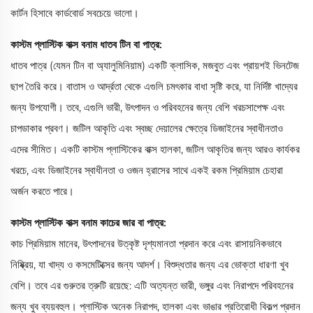
কার্টন হিসাবে কার্ডবোর্ড সবচেয়ে ভালো।
কাস্টম প্লাস্টিক বাক্স বনাম ধাতব টিন বা পাত্র:
ধাতব পাত্র (যেমন টিন বা অ্যালুমিনিয়াম) একটি ক্লাসিক, মজবুত এবং প্রায়শই ভিনটেজ
ছাপ তৈরি করে। বাতাস ও আর্দ্রতা থেকে এগুলি চমৎকার বাধা সৃষ্টি করে, যা নির্দিষ্ট খাদ্যের
জন্য উপযোগী। তবে, এগুলি ভারী, উৎপাদন ও পরিবহনের জন্য বেশি খরচসাপেক্ষ এবং
চাপডাকার প্রবণ। জটিল আকৃতি এবং স্বচ্ছ দেয়ালের ক্ষেত্রে ডিজাইনের স্বাধীনতাও
এদের সীমিত। একটি কাস্টম প্লাস্টিকের বাক্স হালকা, জটিল আকৃতির জন্য আরও কার্যকর
খরচে, এবং ডিজাইনের স্বাধীনতা ও ওজন হ্রাসের সাথে একই রকম প্রিমিয়াম চেহারা
অর্জন করতে পারে।
কাস্টম প্লাস্টিক বাক্স বনাম কাচের জার বা পাত্র:
কাচ প্রিমিয়াম মানের, উৎপাদনের উত্কৃষ্ট দৃশ্যমানতা প্রদান করে এবং রাসায়নিকভাবে
নিষ্ক্রিয়, যা খাদ্য ও কসমেটিক্সের জন্য আদর্শ। বিশুদ্ধতার জন্য এর ভোক্তা ধারণা খুব
বেশি। তবে এর গুরুতর ত্রুটি রয়েছে: এটি অত্যন্ত ভারী, ভঙ্গুর এবং নিরাপদে পরিবহনের
জন্য খুব ব্যয়বহুল। প্লাস্টিক অনেক নিরাপদ, হালকা এবং ভাঙার প্রতিরোধী বিকল্প প্রদান