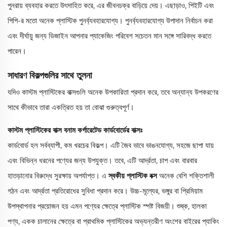
পুনরায় ব্যবহার করতে উৎসাহিত করে, এর জীবনচক্র বাড়িয়ে দেয়। এছাড়াও, পিইটি এবং
পিপি-র মতো অনেক প্লাস্টিক পুনর্ব্যবহারযোগ্য। পুনর্ব্যবহারযোগ্য উপাদান নির্বাচন করা
এবং দীর্ঘায়ু জন্য ডিজাইন আপনার প্যাকেজিং পরিবেশ সচেতন মান সঙ্গে সারিবদ্ধ করতে
পারেন।
সাধারণ বিকল্পগুলির সাথে তুলনা
যদিও কাস্টম প্লাস্টিকের বাক্সগুলি অনেক উপকারিতা প্রদান করে, তবে অন্যান্য উপকরণের
সাথে কীভাবে তারা একত্রিত হয় তা বোঝা গুরুত্বপূর্ণ।
কাস্টম প্লাস্টিকের বাক্স বনাম কর্গারেটেড কার্ডবোর্ডের বাক্সঃ
কার্ডবোর্ড হল সর্বব্যাপী, কম খরচের বিকল্প। এটি জৈব ভাবে ভাঙনযোগ্য, সহজে ছাপা যায়
এবং বিভিন্ন ধরনের পণ্যের জন্য উপযুক্ত। তবে, এটি আর্দ্রতা, চাপ এবং বারবার
হাতড়ানোর বিরুদ্ধে সুরক্ষায় অপর্যাপ্ত। এ
স্বকীয় প্লাস্টিক বক্স
অনেক বেশি শক্তিশালী
গঠন এবং আর্দ্রতা প্রতিরোধের সুবিধা প্রদান করে। উচ্চ-মূল্যের, ভঙ্গুর বা প্রিমিয়াম
উপস্থাপনার প্রয়োজন হয় এমন পণ্যের ক্ষেত্রে প্লাস্টিক স্পষ্ট বিজয়ী। শুষ্ক, হালকা
পণ্য, একক চালানের ক্ষেত্রে বা প্রাথমিক প্লাস্টিকের অভ্যন্তরীণ অংশের বাইরের প্যাকিং