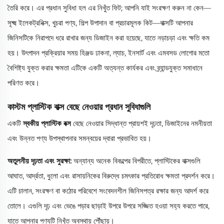
তৈরি করে। এর প্রধান সুবিধা হল এর নিখুঁত ফিট; আপনি যাই সংরক্ষণ করুন না কেন—
সূক্ষ্ম ইলেকট্রনিক্স, খুচরা পণ্য, শিল্প উপাদান বা প্রচারমূলক কিট—বাক্সটি আপনার
জিনিসটিকে নিরাপদে ধরে রাখার জন্য ডিজাইন করা হয়েছে, যাতে নড়াচড়া এবং ক্ষতি কম
হয়। উৎপাদন প্রক্রিয়ার সময় হিঞ্জড ঢাকনা, ল্যাচ, ইনসার্ট এবং এমবসড লোগোর মতো
বৈশিষ্ট্য যুক্ত করার ক্ষমতা এটিকে একটি অত্যন্ত কার্যকর এবং ব্র্যান্ডযুক্ত সমাধানে
পরিণত করে।
কাস্টম প্লাস্টিক বাক্স বেছে নেওয়ার প্রধান সুবিধাগুলি
একটি
স্বকীয় প্লাস্টিক বক্স
বেছে নেওয়ার সিদ্ধান্ত প্রায়শই দৃঢ়তা, ডিজাইনের নমনীয়তা
এবং উন্নত পণ্য উপস্থাপনার সমন্বয়ের দ্বারা প্রভাবিত হয়।
অতুলনীয় দৃঢ়তা এবং সুরক্ষা:
অন্যান্য অনেক বিকল্পের বিপরীতে, প্লাস্টিকের বাক্সগুলি
আঘাত, আর্দ্রতা, ধুলো এবং রাসায়নিকের বিরুদ্ধে চমৎকার প্রতিরোধ ক্ষমতা প্রদর্শন করে।
এটি চালান, সংরক্ষণ বা কঠোর পরিবেশে সংবেদনশীল জিনিসপত্র রক্ষার জন্য আদর্শ করে
তোলে। এগুলি দৃঢ় এবং ভেঙে পড়ার ছাড়াই উপরে উপরে সজ্জিত হওয়া সহ্য করতে পারে,
যাতে আপনার পণ্যটি নিখুঁত অবস্থায় পৌঁছায়।