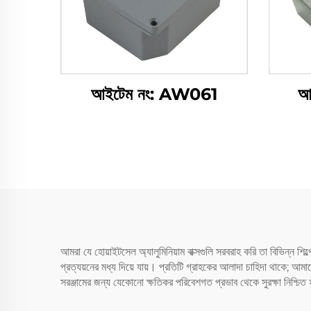
আইটেম নং: AW061
আ
আমরা যে হোয়াইটসেল অ্যালুমিনিয়াম বাক্সগুলি সরবরাহ করি তা বিভিন্ন শ
প্রত্যয়নের মধ্য দিয়ে যায়। প্রতিটি গ্রাহকের আলাদা চাহিদা থাকে; আমা
সরঞ্জামের জন্য যেকোনো ক্ষতিকর পরিবেশগত প্রভাব থেকে সুরক্ষা নিশ্চিত