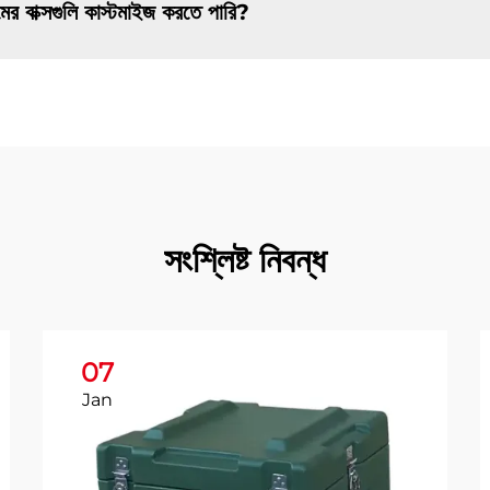
ামের বাক্সগুলি কাস্টমাইজ করতে পারি?
সংশ্লিষ্ট নিবন্ধ
07
Jan