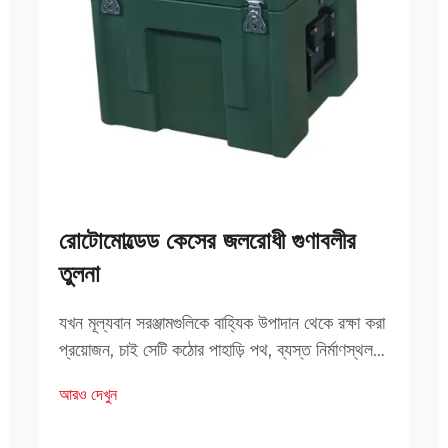
রোটোমোল্ডেড কেসের জলরোধী গুণাবলীর
তুলনা
যখন মূল্যবান সরঞ্জামগুলিকে বাহ্যিক উপাদান থেকে রক্ষা করা
প্রয়োজন, চাই সেটি কঠোর পাহাড়ি পথ, ব্যস্ত নির্মাণস্থল বা
বিদেশে পাঠানোর ক্ষেত্রেই হোক না কেন, সঠিক সুরক্ষা কেস
আরও দেখুন
নির্বাচন করা অত্যন্ত গুরুত্বপূর্ণ। বিভিন্ন উৎপাদন পদ্ধতির
মধ্যে, রোটোমোল্ড...