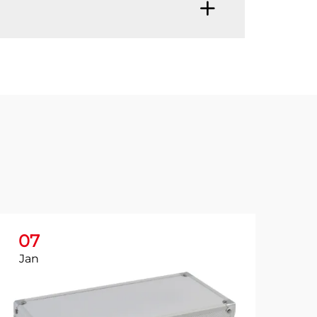
07
2
Jan
De