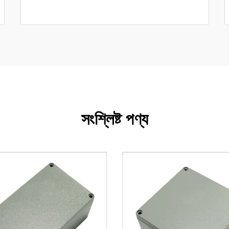
সংশ্লিষ্ট পণ্য