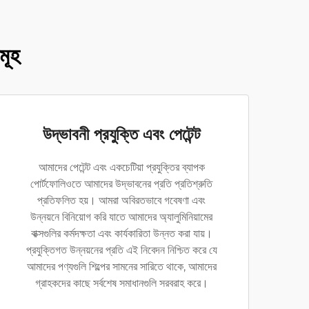
মূহ
উদ্ভাবনী প্রযুক্তি এবং পেটেন্ট
আমাদের পেটেন্ট এবং একচেটিয়া প্রযুক্তির ব্যাপক
পোর্টফোলিওতে আমাদের উদ্ভাবনের প্রতি প্রতিশ্রুতি
প্রতিফলিত হয়। আমরা অবিরতভাবে গবেষণা এবং
উন্নয়নে বিনিয়োগ করি যাতে আমাদের অ্যালুমিনিয়ামের
বাক্সগুলির কর্মদক্ষতা এবং কার্যকারিতা উন্নত করা যায়।
প্রযুক্তিগত উন্নয়নের প্রতি এই নিবেদন নিশ্চিত করে যে
আমাদের পণ্যগুলি শিল্পের সামনের সারিতে থাকে, আমাদের
গ্রাহকদের কাছে সর্বশেষ সমাধানগুলি সরবরাহ করে।