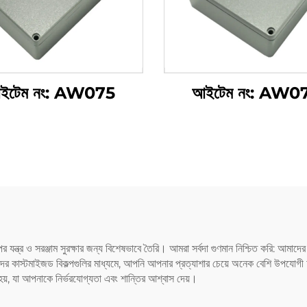
ইটেম নং: AW075
আইটেম নং: AW0
িল্পের যন্ত্র ও সরঞ্জাম সুরক্ষার জন্য বিশেষভাবে তৈরি। আমরা সর্বদা গুণমান নিশ্চিত করি
দের কাস্টমাইজড বিকল্পগুলির মাধ্যমে, আপনি আপনার প্রত্যাশার চেয়ে অনেক বেশি উপযোগী অ্যা
 হয়, যা আপনাকে নির্ভরযোগ্যতা এবং শান্তির আশ্বাস দেয়।