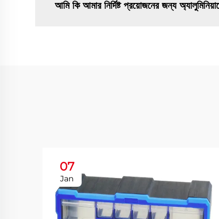
আমি কি আমার নির্দিষ্ট প্রয়োজনের জন্য অ্যালুমিনিয়
07
Jan