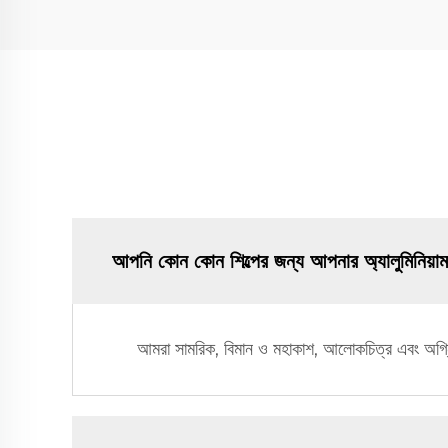
আপনি কোন কোন শিল্পের জন্য আপনার অ্যালুমিনিয়াম
আমরা সামরিক, বিমান ও মহাকাশ, আলোকচিত্র এবং অগ্নি নি