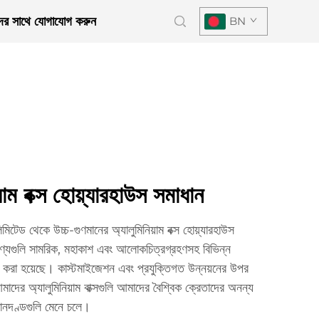
ের সাথে যোগাযোগ করুন
BN
য়াম বক্স হোয়্যারহাউস সমাধান
মিটেড থেকে উচ্চ-গুণমানের অ্যালুমিনিয়াম বক্স হোয়্যারহাউস
্যগুলি সামরিক, মহাকাশ এবং আলোকচিত্রগ্রহণসহ বিভিন্ন
াইন করা হয়েছে। কাস্টমাইজেশন এবং প্রযুক্তিগত উন্নয়নের উপর
দের অ্যালুমিনিয়াম বাক্সগুলি আমাদের বৈশ্বিক ক্রেতাদের অনন্য
মানদণ্ডগুলি মেনে চলে।