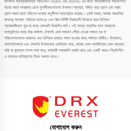
উৎপাদন প্রক্রিয়াগুলিতে আইএসও 14001 এবং RoHS-এর মতো আন্তর্জাতিক পরিবেশগত
মানের সাথে সামঞ্জস্য রেখে পুনর্নবীকরণযোগ্য উপকরণ ব্যবহার, শক্তি খরচ হ্রাস এবং বর্জ্য
হ্রাস করার মতো পরিবেশ-বান্ধব অনুশীলন অন্তর্ভুক্ত রয়েছে। একই সময়ে, আমরা আঞ্চলিক
জলবায়ু অবস্থা, পরিবহন মানদণ্ড এবং শিল্প-নির্দিষ্ট নিয়মাবলী বিবেচনা করে বৈশ্বিক
প্রয়োজনীয়তা পূরণের জন্য কেসগুলি ডিজাইন করি। এই সমগ্র পদ্ধতির ফলে আমাদের
ক্লায়েন্টদের কাছে উচ্চ কর্মদক্ষ, টেকসই এমন সমাধান পৌঁছে দেওয়া সম্ভব হয় যা
পরিবেশগতভাবে দায়বদ্ধ এবং বৈশ্বিক বাজারে সফল হওয়ার জন্য পর্যাপ্ত নমনীয়। উদ্ভাবন,
কাস্টমাইজেশন এবং টেকসই উপাদানকে একত্রিত করে, আমরা এমন প্লাস্টিকের কেস সরবরাহ
করি যা মূল্যবান সম্পদ রক্ষা করে, কার্যকরী লক্ষ্যগুলি সমর্থন করে এবং একটি আরও স্থিতিশীল
ও দায়বদ্ধ ভবিষ্যতের দিকে অবদান রাখে।
যোগাযোগ করুন