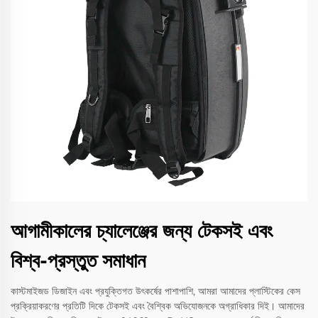
আগামীকালের চ্যালেঞ্জের জন্য টেকসই এবং
বিশ্ব-প্রস্তুত সমাধান
কাস্টমাইজড ডিজাইন এবং প্রযুক্তিগত উৎকর্ষের পাশাপাশি, আমরা আমাদের প্লাস্টিকের কেস
প্রক্রিয়াকরণের প্রতিটি দিকে টেকসই এবং বৈশ্বিক অভিযোজনকে অগ্রাধিকার দিই। আমাদের