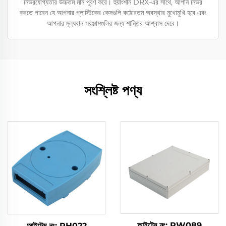
নির্ভরযোগ্যতার উচ্চতম মান পূরণ করে। হুয়াংশান DRX-এর সাথে, আপনি নির্ভর
করতে পারেন যে আপনার প্লাস্টিকের কেসগুলি কঠোরতম অবস্থার মুখোমুখি হবে এবং
আপনার মূল্যবান সরঞ্জামগুলির জন্য শান্তির আশ্বাস দেবে।
সংশ্লিষ্ট পণ্য
আইটেম নং: PW089
আইটেম নং: PH022