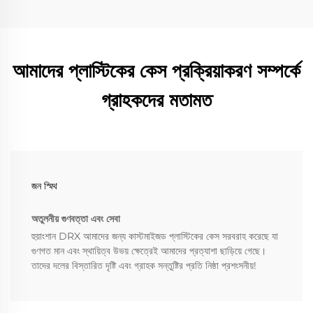
আমাদের প্লাস্টিকের কেস প্রক্রিয়াকরণ সম্পর্কে
গ্রাহকদের মতামত
জন স্মিথ
অতুলনীয় গুণবত্তা এবং সেবা
হুয়াংশান DRX আমাদের জন্য কাস্টমাইজড প্লাস্টিকের কেস সরবরাহ করেছে যা
গুণগত মান এবং স্থায়িত্ব উভয় ক্ষেত্রেই আমাদের প্রত্যাশা ছাড়িয়ে গেছে।
তাদের দলের বিস্তারিত দৃষ্টি এবং গ্রাহক সন্তুষ্টির প্রতি নিষ্ঠা প্রশংসনীয়!