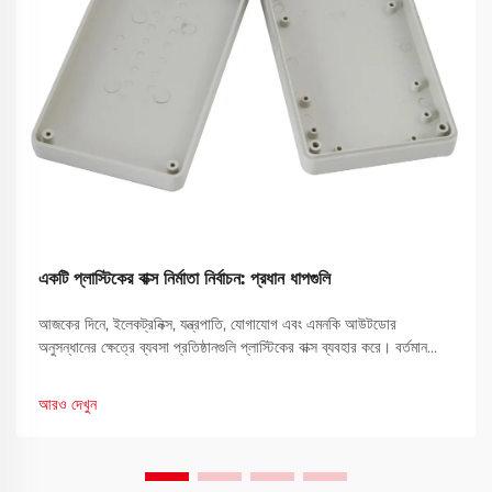
একটি প্লাস্টিকের বাক্স নির্মাতা নির্বাচন: প্রধান ধাপগুলি
আজকের দিনে, ইলেকট্রনিক্স, যন্ত্রপাতি, যোগাযোগ এবং এমনকি আউটডোর
অনুসন্ধানের ক্ষেত্রে ব্যবসা প্রতিষ্ঠানগুলি প্লাস্টিকের বাক্স ব্যবহার করে। বর্তমান
বাজারে প্লাস্টিকের বাক্সের ব্যাপক ব্যবহার দেখে মনে হয়, একটি নির্ভরযোগ্য
প্লাস্টিকের বাক্স উৎপাদনকারী নির্বাচন করা এখন একটি ব্যবসায়িক ও সি...
আরও দেখুন