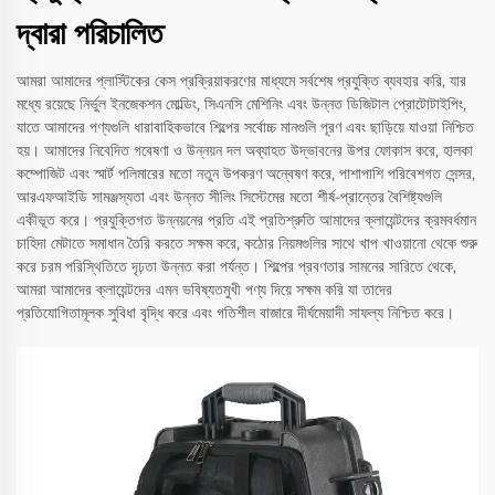
দ্বারা পরিচালিত
আমরা আমাদের প্লাস্টিকের কেস প্রক্রিয়াকরণের মাধ্যমে সর্বশেষ প্রযুক্তি ব্যবহার করি, যার
মধ্যে রয়েছে নির্ভুল ইনজেকশন মোল্ডিং, সিএনসি মেশিনিং এবং উন্নত ডিজিটাল প্রোটোটাইপিং,
যাতে আমাদের পণ্যগুলি ধারাবাহিকভাবে শিল্পের সর্বোচ্চ মানগুলি পূরণ এবং ছাড়িয়ে যাওয়া নিশ্চিত
হয়। আমাদের নিবেদিত গবেষণা ও উন্নয়ন দল অব্যাহত উদ্ভাবনের উপর ফোকাস করে, হালকা
কম্পোজিট এবং স্মার্ট পলিমারের মতো নতুন উপকরণ অন্বেষণ করে, পাশাপাশি পরিবেশগত সেন্সর,
আরএফআইডি সামঞ্জস্যতা এবং উন্নত সীলিং সিস্টেমের মতো শীর্ষ-প্রান্তের বৈশিষ্ট্যগুলি
একীভূত করে। প্রযুক্তিগত উন্নয়নের প্রতি এই প্রতিশ্রুতি আমাদের ক্লায়েন্টদের ক্রমবর্ধমান
চাহিদা মেটাতে সমাধান তৈরি করতে সক্ষম করে, কঠোর নিয়মগুলির সাথে খাপ খাওয়ানো থেকে শুরু
করে চরম পরিস্থিতিতে দৃঢ়তা উন্নত করা পর্যন্ত। শিল্পের প্রবণতার সামনের সারিতে থেকে,
আমরা আমাদের ক্লায়েন্টদের এমন ভবিষ্যতমুখী পণ্য দিয়ে সক্ষম করি যা তাদের
প্রতিযোগিতামূলক সুবিধা বৃদ্ধি করে এবং গতিশীল বাজারে দীর্ঘমেয়াদী সাফল্য নিশ্চিত করে।