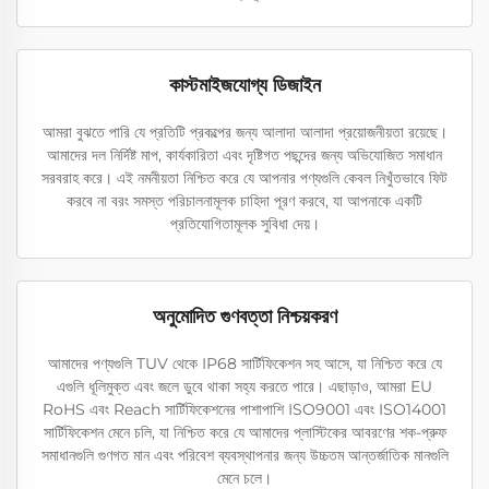
কাস্টমাইজযোগ্য ডিজাইন
আমরা বুঝতে পারি যে প্রতিটি প্রকল্পের জন্য আলাদা আলাদা প্রয়োজনীয়তা রয়েছে।
আমাদের দল নির্দিষ্ট মাপ, কার্যকারিতা এবং দৃষ্টিগত পছন্দের জন্য অভিযোজিত সমাধান
সরবরাহ করে। এই নমনীয়তা নিশ্চিত করে যে আপনার পণ্যগুলি কেবল নিখুঁতভাবে ফিট
করবে না বরং সমস্ত পরিচালনামূলক চাহিদা পূরণ করবে, যা আপনাকে একটি
প্রতিযোগিতামূলক সুবিধা দেয়।
অনুমোদিত গুণবত্তা নিশ্চয়করণ
আমাদের পণ্যগুলি TUV থেকে IP68 সার্টিফিকেশন সহ আসে, যা নিশ্চিত করে যে
এগুলি ধূলিমুক্ত এবং জলে ডুবে থাকা সহ্য করতে পারে। এছাড়াও, আমরা EU
RoHS এবং Reach সার্টিফিকেশনের পাশাপাশি ISO9001 এবং ISO14001
সার্টিফিকেশন মেনে চলি, যা নিশ্চিত করে যে আমাদের প্লাস্টিকের আবরণের শক-প্রুফ
সমাধানগুলি গুণগত মান এবং পরিবেশ ব্যবস্থাপনার জন্য উচ্চতম আন্তর্জাতিক মানগুলি
মেনে চলে।