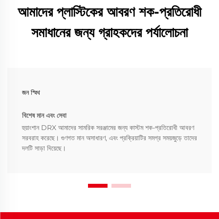
আমাদের প্লাস্টিকের আবরণ শক-প্রতিরোধী
সমাধানের জন্য গ্রাহকদের পর্যালোচনা
জন স্মিথ
বিশেষ মান এবং সেবা
হুয়াংশান DRX আমাদের সামরিক সরঞ্জামের জন্য কাস্টম শক-প্রতিরোধী আবরণ
সরবরাহ করেছে। গুণগত মান অসাধারণ, এবং প্রক্রিয়াটির সমগ্র সময়জুড়ে তাদের
দলটি সাড়া দিয়েছে।