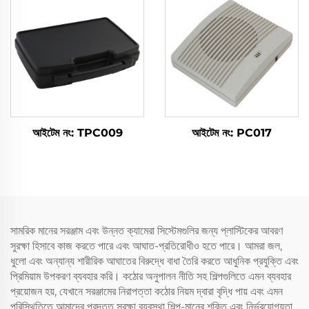
আইটেম নং: TPC009
আইটেম নং: PC017
সামরিক মানের সরঞ্জাম এবং উন্নত ক্যামেরা সিস্টেমগুলির জন্য প্লাস্টিকের আবরণ
সুরক্ষা হিসাবে কাজ করতে পারে এবং আঘাত-প্রতিরোধীও হতে পারে। আমরা জল,
ধুলো এবং অন্যান্য শারীরিক আঘাতের বিরুদ্ধে বাধা তৈরি করতে আধুনিক প্রযুক্তি এবং
প্রিমিয়াম উপকরণ ব্যবহার করি। কঠোর অনুপালন নীতি সহ শিল্পগুলিতে এমন ব্যবহার
প্রয়োজন হয়, যেখানে সরঞ্জামের নিরাপত্তা কঠোর নিয়ম দ্বারা বৃদ্ধি পায় এবং এমন
পরিস্থিতিতে আমাদের প্রদত্ত সুরক্ষা ব্যবস্থা শিল্প-মানের শক্তি এবং নির্ভরযোগ্যতা