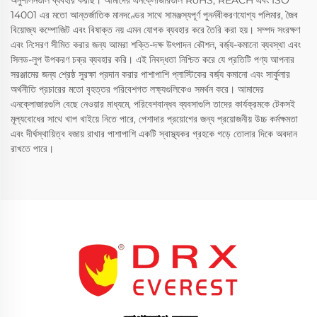
অনুশীলনগুলি ব্যবহার করছি। আমাদের এনক্লোজারগুলি RoHS, REACH এবং ISO
14001 এর মতো আন্তর্জাতিক মানদণ্ডের সাথে সামঞ্জস্যপূর্ণ পুনর্নবীকরণযোগ্য পলিমার, জৈব
বিয়োজ্য কম্পোজিট এবং বিষাক্ত নয় এমন যোগক ব্যবহার করে তৈরি করা হয়। সম্পদ সংরক্ষণ
এবং নি:সরণ সীমিত করার জন্য আমরা শক্তি-দক্ষ উৎপাদন কৌশল, বর্জ্য-কমানো ব্যবস্থা এবং
সিলড-লুপ উপকরণ চক্র ব্যবহার করি। এই নিবদ্ধতা নিশ্চিত করে যে প্রতিটি পণ্য আপনার
সরঞ্জামের জন্য শ্রেষ্ঠ সুরক্ষা প্রদান করার পাশাপাশি প্লাস্টিকের বর্জ্য কমানো এবং সার্কুলার
অর্থনীতি প্রচারের মতো বৃহত্তর পরিবেশগত লক্ষ্যগুলিকেও সমর্থন করে। আমাদের
এনক্লোজারগুলি বেছে নেওয়ার মাধ্যমে, পরিবেশবান্ধব ব্যবসাগুলি তাদের কার্যক্রমকে টেকসই
মূল্যবোধের সাথে খাপ খাইয়ে নিতে পারে, পেশাদার প্রয়োগের জন্য প্রয়োজনীয় উচ্চ কর্মক্ষমতা
এবং দীর্ঘস্থায়িত্ব বজায় রাখার পাশাপাশি একটি স্বাস্থ্যকর গ্রহকে গড়ে তোলার দিকে অবদান
রাখতে পারে।