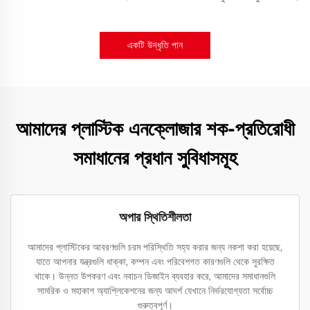
একটি উদ্ধৃতি পান
আমাদের প্লাস্টিক এনক্লোজার শক-প্রতিরোধী
সমাধানের প্রধান সুবিধাসমূহ
অপার স্থিতিশীলতা
আমাদের প্লাস্টিকের আবরণগুলি চরম পরিস্থিতি সহ্য করার জন্য নকশা করা হয়েছে,
যাতে আপনার যন্ত্রগুলি ধাক্কা, কম্পন এবং পরিবেশগত কারণগুলি থেকে সুরক্ষিত
থাকে। উন্নত উপকরণ এবং নবাচন ডিজাইন ব্যবহার করে, আমাদের সমাধানগুলি
সামরিক ও মহাকাশ অ্যাপ্লিকেশনের জন্য আদর্শ যেখানে নির্ভরযোগ্যতা সর্বোচ্চ
গুরুত্বপূর্ণ।