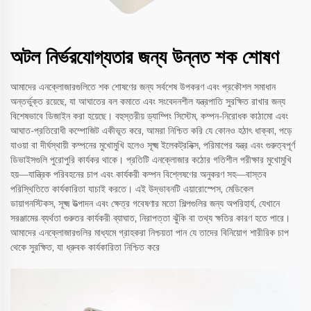
অটল নির্ভরযোগ্যতার জন্য উন্নত শক শোষণ
আমাদের এনক্লোজারগুলিতে শক শোষণের জন্য সর্বশেষ উপকরণ এবং প্রকৌশল সমাধান
অন্তর্ভুক্ত রয়েছে, যা আঘাতের বল কমাতে এবং সংবেদনশীল যন্ত্রপাতি সুরক্ষিত রাখার জন্য
বিশেষভাবে ডিজাইন করা হয়েছে। বহুস্তরীয় ড্যাম্পিং সিস্টেম, কম্পন-নিরোধক কাঠামো এবং
আঘাত-প্রতিরোধী কম্পোজিট একীভূত করে, আমরা নিশ্চিত করি যে কোনও হঠাৎ ধাক্কা, পড়ে
যাওয়া বা দীর্ঘস্থায়ী কম্পনের মুখোমুখি হলেও সূক্ষ্ম ইলেকট্রনিক্স, পরিমাপের যন্ত্র এবং গুরুত্বপূর্ণ
ডিভাইসগুলি পুরোপুরি কার্যকর থাকে। প্রতিটি এনক্লোজার কঠোর গতিশীল পরীক্ষার মুখোমুখি
হয়—যান্ত্রিক পরিবহনের চাপ এবং কার্যকরী কম্পন বিশ্লেষণের অনুকরণ সহ—বাস্তব
পরিস্থিতিতে কার্যকারিতা যাচাই করতে। এই উদ্ভাবনটি এয়ারোস্পেস, মেডিকেল
ডায়াগনস্টিকস, সূক্ষ্ম উত্পাদন এবং ক্ষেত্র গবেষণার মতো শিল্পগুলির জন্য অপরিহার্য, যেখানে
সরঞ্জামের ব্যর্থতা গুরুতর কার্যকরী ব্যাঘাত, নিরাপত্তা ঝুঁকি বা তথ্য ক্ষতির কারণ হতে পারে।
আমাদের এনক্লোজারগুলির মাধ্যমে গ্রাহকরা নিশ্চয়তা পান যে তাদের বিনিয়োগ শারীরিক চাপ
থেকে সুরক্ষিত, যা ধ্রুবক কার্যকারিতা নিশ্চিত করে