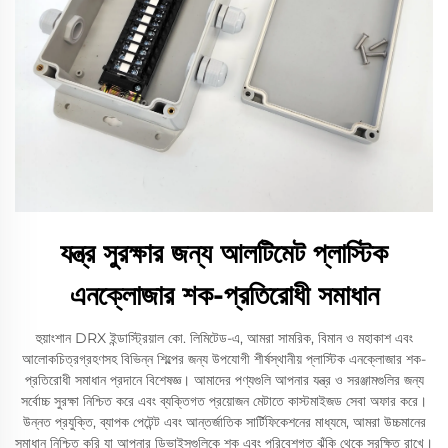
যন্ত্র সুরক্ষার জন্য আলটিমেট প্লাস্টিক
এনক্লোজার শক-প্রতিরোধী সমাধান
হুয়াংশান DRX ইন্ডাস্ট্রিয়াল কো. লিমিটেড-এ, আমরা সামরিক, বিমান ও মহাকাশ এবং
আলোকচিত্রগ্রহণসহ বিভিন্ন শিল্পের জন্য উপযোগী শীর্ষস্থানীয় প্লাস্টিক এনক্লোজার শক-
প্রতিরোধী সমাধান প্রদানে বিশেষজ্ঞ। আমাদের পণ্যগুলি আপনার যন্ত্র ও সরঞ্জামগুলির জন্য
সর্বোচ্চ সুরক্ষা নিশ্চিত করে এবং ব্যক্তিগত প্রয়োজন মেটাতে কাস্টমাইজড সেবা অফার করে।
উন্নত প্রযুক্তি, ব্যাপক পেটেন্ট এবং আন্তর্জাতিক সার্টিফিকেশনের মাধ্যমে, আমরা উচ্চমানের
সমাধান নিশ্চিত করি যা আপনার ডিভাইসগুলিকে শক এবং পরিবেশগত ঝুঁকি থেকে সুরক্ষিত রাখে।