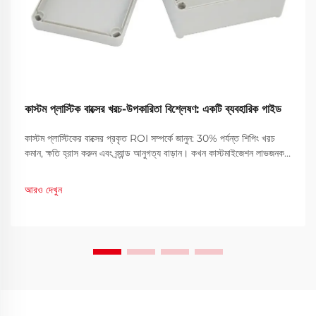
কাস্টম প্লাস্টিক বাক্সের খরচ-উপকারিতা বিশ্লেষণ: একটি ব্যবহারিক গাইড
কাস্টম প্লাস্টিকের বাক্সের প্রকৃত ROI সম্পর্কে জানুন: 30% পর্যন্ত শিপিং খরচ
কমান, ক্ষতি হ্রাস করুন এবং ব্র্যান্ড আনুগত্য বাড়ান। কখন কাস্টমাইজেশন লাভজনক
হয় তা দেখুন। সম্পূর্ণ বিশদ পান।
আরও দেখুন