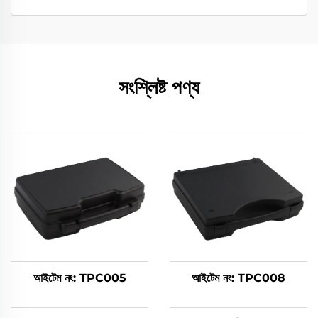
সংশ্লিষ্ট পণ্য
আইটেম নং: TPC005
আইটেম নং: TPC008