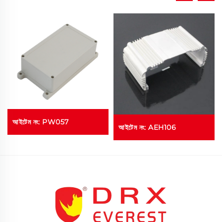
আইটেম নং: PW057
আইটেম নং: AEH106