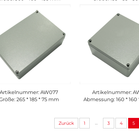
Artikelnummer: AW077
Artikelnummer: 
Größe: 265 * 185 * 75 mm
Abmessung: 160 * 160
...
Zurück
1
3
4
5