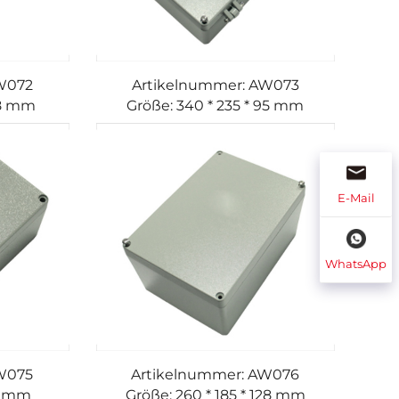
W072
Artikelnummer: AW073
78 mm
Größe: 340 * 235 * 95 mm
E-Mail
WhatsApp
W075
Artikelnummer: AW076
56 mm
Größe: 260 * 185 * 128 mm