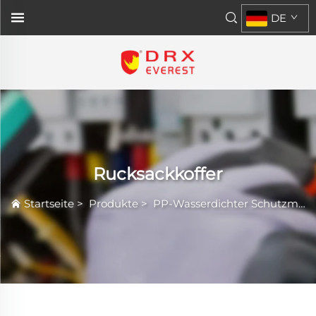
DE
Rucksackkoffer
Startseite
>
Produkte
>
PP-Wasserdichter Schutzmantel