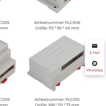
LC005
Artikelnummer: PLC006
72 mm
Größe: 115 * 90 * 40 mm
E-Mail
WhatsApp
LC009
Artikelnummer: PLC010
59 mm
Größe: 168 * 115 * 73 mm