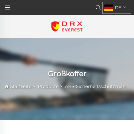
DE
Großkoffer
Startseite
>
Produkte
>
ABS-Sicherheitsschutzmantel