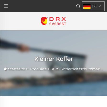
DE
Kleiner Koffer
Startseite
>
Produkte
>
ABS-Sicherheitsschutzmantel