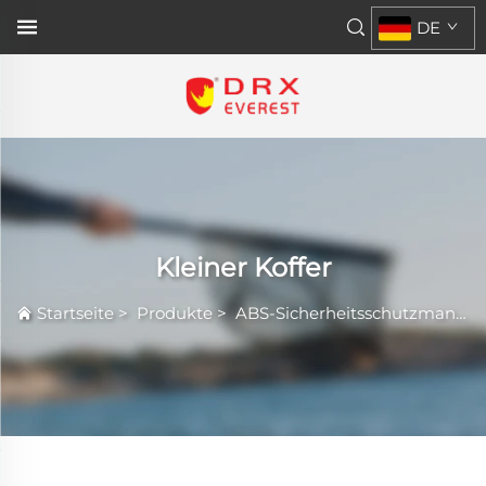
DE
Kleiner Koffer
Startseite
>
Produkte
>
ABS-Sicherheitsschutzmantel