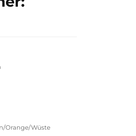
er:
m
ün/Orange/Wüste