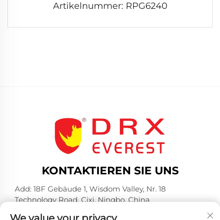
Artikelnummer: RPG6240
KONTAKTIEREN SIE UNS
Add: 18F Gebäude 1, Wisdom Valley, Nr. 18
Technology Road, Cixi, Ningbo, China
Tel.:
+86-574-23660321
We value your privacy