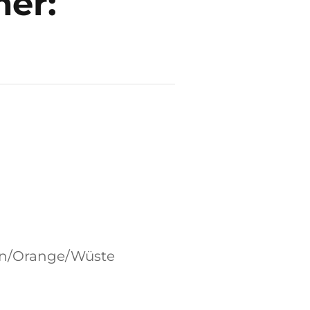
er:
ün/Orange/Wüste