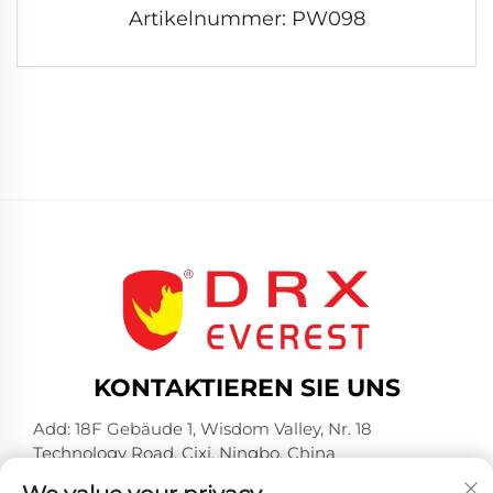
Artikelnummer: PW098
KONTAKTIEREN SIE UNS
Add: 18F Gebäude 1, Wisdom Valley, Nr. 18
Technology Road, Cixi, Ningbo, China
Tel.:
+86-574-23660321