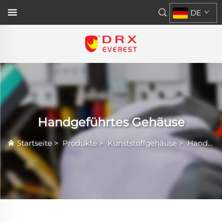
DE
Handgeführtes Gehäuse
Startseite
>
Produkte
>
Kunststoffgehäuse
>
Handgeführtes Gehäuse