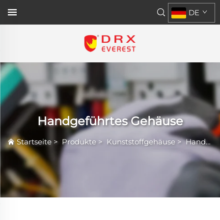
DE
Handgeführtes Gehäuse
Startseite
>
Produkte
>
Kunststoffgehäuse
>
Handgeführtes Gehäuse