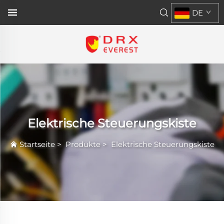
DE
Elektrische Steuerungskiste
Startseite
>
Produkte
>
Elektrische Steuerungskiste