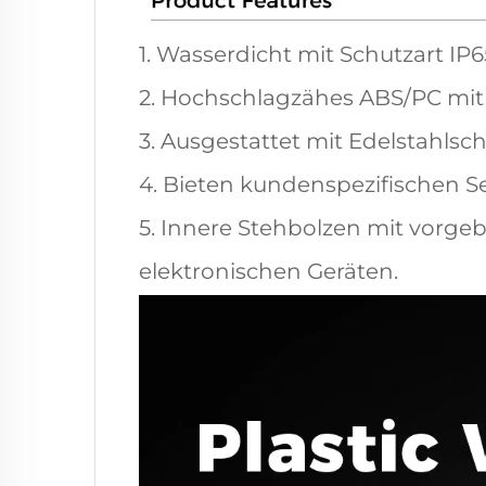
1. Wasserdicht mit Schutzart IP6
2. Hochschlagzähes ABS/PC mit 
3. Ausgestattet mit Edelstahl
4. Bieten kundenspezifischen 
5. Innere Stehbolzen mit vorge
elektronischen Geräten.