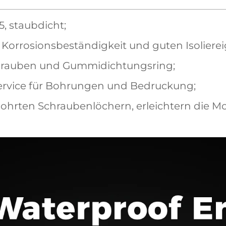
5, staubdicht;
Korrosionsbeständigkeit und guten Isoliere
schrauben und Gummidichtungsring;
Service für Bohrungen und Bedruckung;
bohrten Schraubenlöchern, erleichtern die M