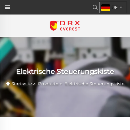
DE
Elektrische Steuerungskiste
Startseite
>
Produkte
>
Elektrische Steuerungskiste