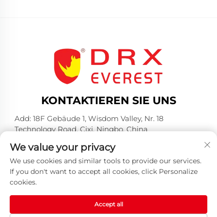
KONTAKTIEREN SIE UNS
Add: 18F Gebäude 1, Wisdom Valley, Nr. 18
Technology Road, Cixi, Ningbo, China
Tel.:
+86-574-23660321
We value your privacy
E-Mail:
[email protected]
We use cookies and similar tools to provide our services.
If you don't want to accept all cookies, click Personalize
cookies.
Accept all
Copyright © 2025 by Huangshan DRX Industrial Co.,