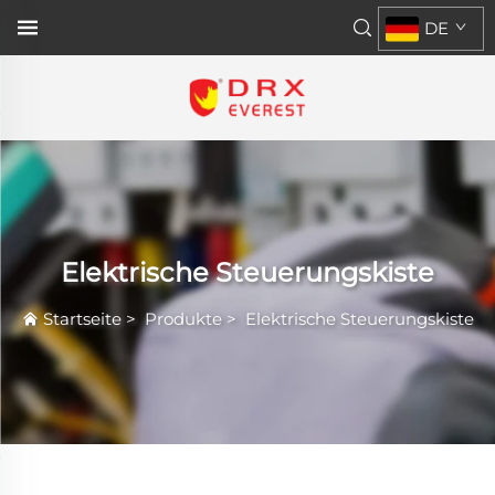
DE
Elektrische Steuerungskiste
Startseite
>
Produkte
>
Elektrische Steuerungskiste