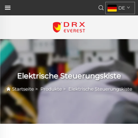
DE
Elektrische Steuerungskiste
Startseite
>
Produkte
>
Elektrische Steuerungskiste