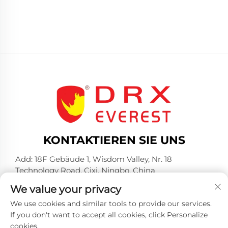
KONTAKTIEREN SIE UNS
Add: 18F Gebäude 1, Wisdom Valley, Nr. 18
Technology Road, Cixi, Ningbo, China
Tel.:
+86-574-23660321
We value your privacy
E-Mail:
[email protected]
We use cookies and similar tools to provide our services.
If you don't want to accept all cookies, click Personalize
cookies.