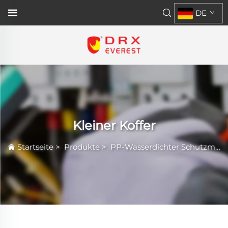
DE
Kleiner Koffer
Startseite
>
Produkte
>
PP-Wasserdichter Schutzmantel