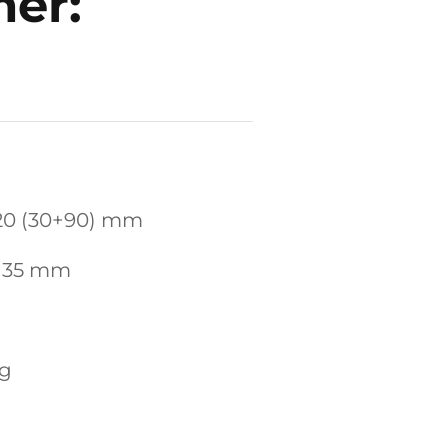
er:
120 (30+90) mm
 135 mm
kg