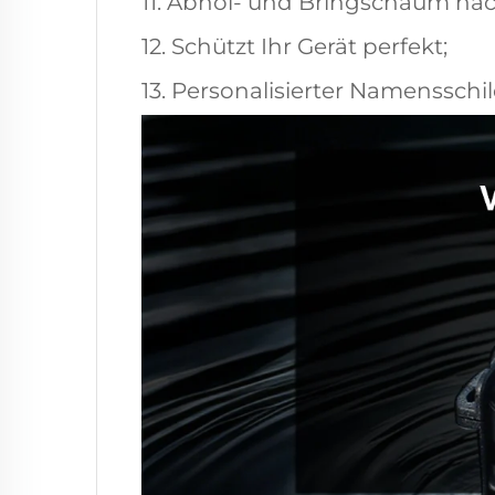
11. Abhol- und Bringschaum na
12. Schützt Ihr Gerät perfekt;
13. Personalisierter Namensschil