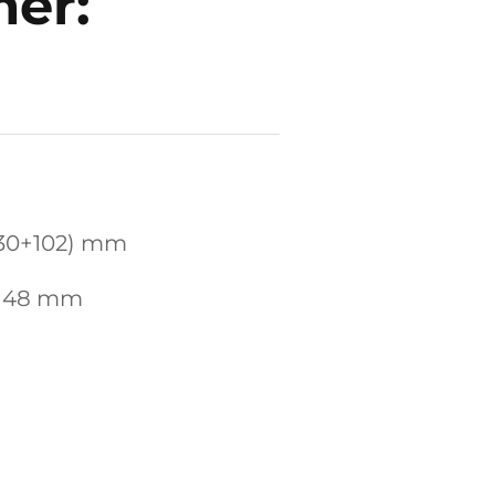
er:
(30+102) mm
 148 mm
g