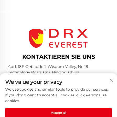
KONTAKTIEREN SIE UNS
Add: 18F Gebäude 1, Wisdom Valley, Nr. 18
Technology Road, Cixi, Ningbo, China
Tel.:
+86-574-23660321
We value your privacy
E-Mail:
[email protected]
We use cookies and similar tools to provide our services.
If you don't want to accept all cookies, click Personalize
cookies.
Accept all