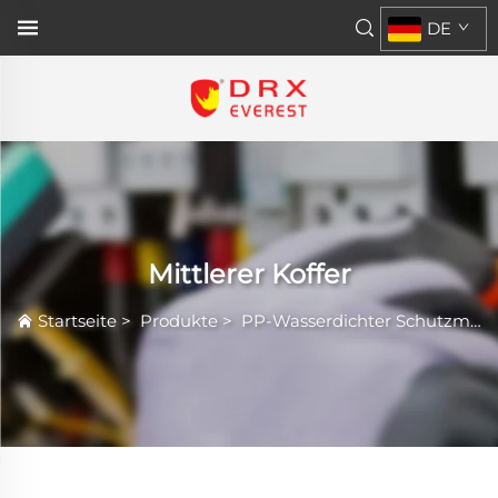
DE
Mittlerer Koffer
Startseite
>
Produkte
>
PP-Wasserdichter Schutzmantel