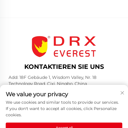
KONTAKTIEREN SIE UNS
Add: 18F Gebäude 1, Wisdom Valley, Nr. 18
Technology Road, Cixi, Ningbo, China
Tel.:
+86-574-23660321
We value your privacy
E-Mail:
[email protected]
We use cookies and similar tools to provide our services.
If you don't want to accept all cookies, click Personalize
cookies.
Accept all