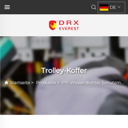
DE
Trolley-Koffer
Startseite
>
Produkte
>
PP-Wasserdichter Schutzmantel