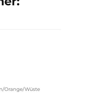
er:
ün/Orange/Wüste