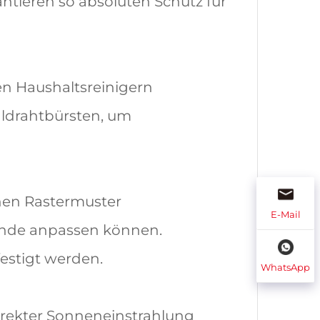
ntieren so absoluten Schutz für
en Haushaltsreinigern
ldrahtbürsten, um
hen Rastermuster
E-Mail
tände anpassen können.
estigt werden.
WhatsApp
irekter Sonneneinstrahlung