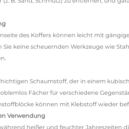
(z. B. Sand, Schmutz) zu entfernen, und gara
ng
seite des Koffers können leicht mit gängig
 Sie keine scheuernden Werkzeuge wie Stah
n.
hichtigen Schaumstoff, der in einem kubisc
 problemlos Fächer für verschiedene Gegens
stoffblöcke können mit Klebstoff wieder bef
ßen Verwendung
während heißer und feuchter Jahreszeiten d