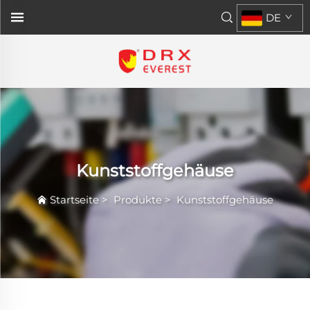
DE
Kunststoffgehäuse
Startseite
>
Produkte
>
Kunststoffgehäuse