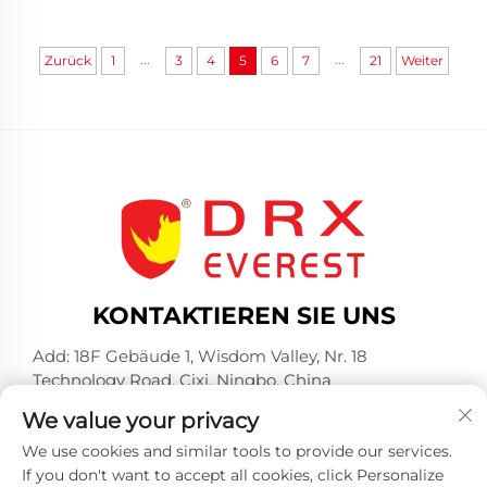
...
...
Zurück
1
3
4
5
6
7
21
Weiter
KONTAKTIEREN SIE UNS
Add: 18F Gebäude 1, Wisdom Valley, Nr. 18
Technology Road, Cixi, Ningbo, China
Tel.:
+86-574-23660321
We value your privacy
E-Mail:
[email protected]
We use cookies and similar tools to provide our services.
If you don't want to accept all cookies, click Personalize