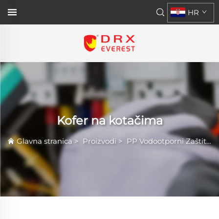
HR
Kofer na kotačima
Glavna stranica
>
Proizvodi
>
PP Vodootporni Zaštitni Kufer