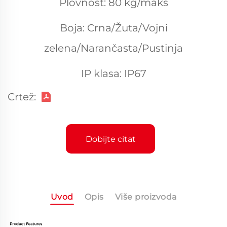
Plovnost: 80 kg/maks
Boja: Crna/Žuta/Vojni
zelena/Narančasta/Pustinja
IP klasa: IP67
Crtež:
Dobijte citat
Uvod
Opis
Više proizvoda