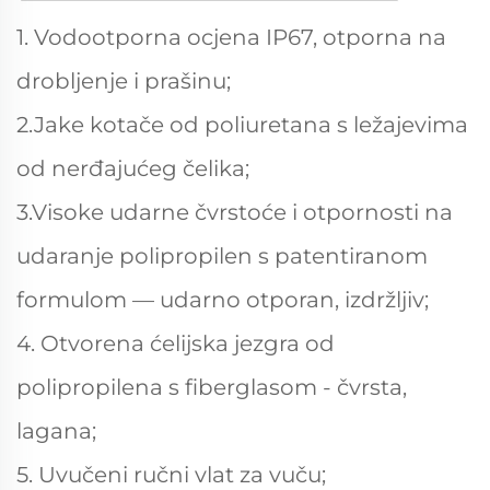
1. Vodootporna ocjena IP67, otporna na
drobljenje i prašinu;
2.Jake kotače od poliuretana s ležajevima
od nerđajućeg čelika;
3.Visoke udarne čvrstoće i otpornosti na
udaranje polipropilen s patentiranom
formulom — udarno otporan, izdržljiv;
4. Otvorena ćelijska jezgra od
polipropilena s fiberglasom - čvrsta,
lagana;
5. Uvučeni ručni vlat za vuču;