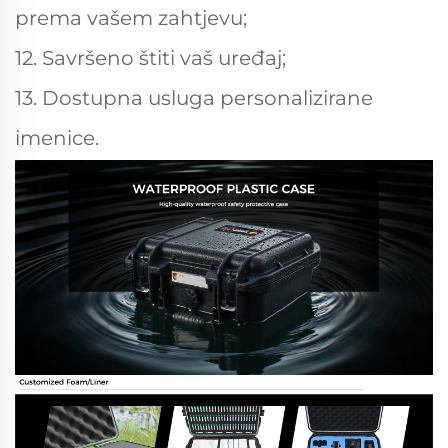
prema vašem zahtjevu;
12. Savršeno štiti vaš uređaj;
13. Dostupna usluga personalizirane
imenice.