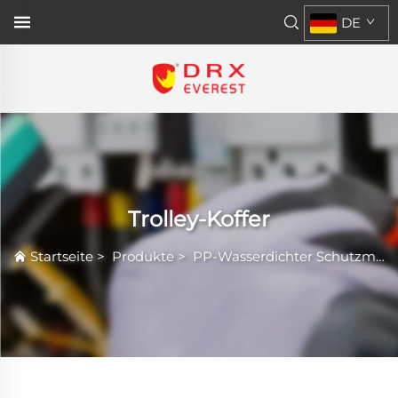
DE
Trolley-Koffer
Startseite
>
Produkte
>
PP-Wasserdichter Schutzmantel