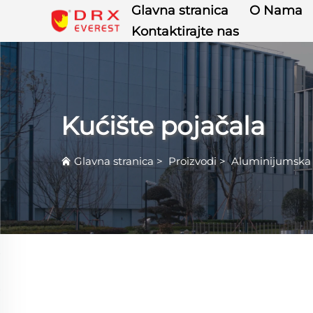
Glavna stranica
O Nama
Kontaktirajte nas
Kućište pojačala
Glavna stranica
>
Proizvodi
>
Aluminijumska