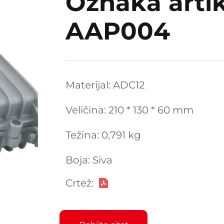
Oznaka artik
AAP004
Materijal: ADC12
Veličina: 210 * 130 * 60 mm
Težina: 0,791 kg
Boja: Siva
Crtež: