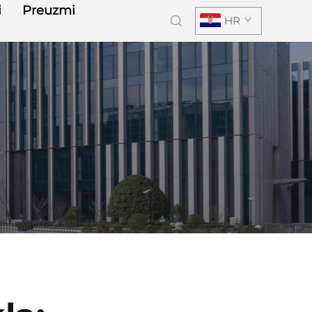
i
Preuzmi
HR