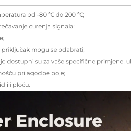
mperatura od -80 ℃ do 200 ℃;
rečavanje curenja signala;
e;
 priključak mogu se odabrati;
je dostupni su za vaše specifične primjene, u
nošću prilagodbe boje;
d ili ploču.