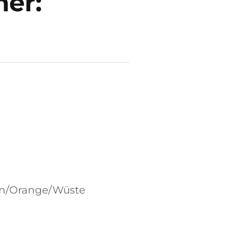
er:
ün/Orange/Wüste