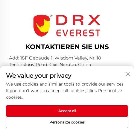
KONTAKTIEREN SIE UNS
Add: 18F Gebäude 1, Wisdom Valley, Nr. 18
Technology Road, Cixi, Ningbo, China
Tel.:
+86-574-23660321
We value your privacy
E-Mail:
[email protected]
We use cookies and similar tools to provide our services.
If you don't want to accept all cookies, click Personalize
cookies.
Accept all
Copyright © 2025 by Huangshan DRX Industrial Co.,
Personalize cookies
Ltd -
Datenschutzrichtlinie