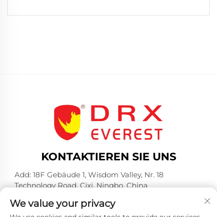
KONTAKTIEREN SIE UNS
Add: 18F Gebäude 1, Wisdom Valley, Nr. 18
Technology Road, Cixi, Ningbo, China
Tel.:
+86-574-23660321
We value your privacy
E-Mail:
[email protected]