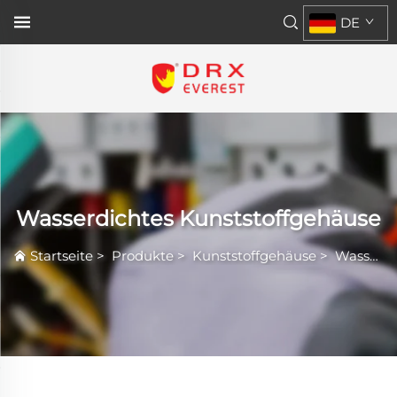
DE
Wasserdichtes Kunststoffgehäuse
Startseite
>
Produkte
>
Kunststoffgehäuse
>
Wasserdichtes Kunststoffgehäuse