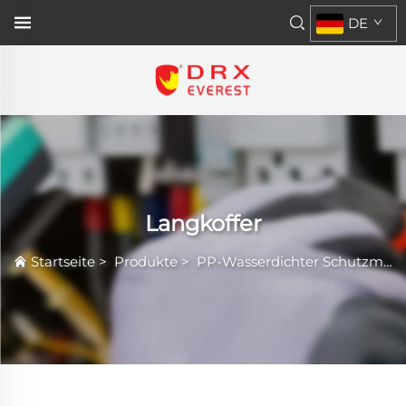
DE
Langkoffer
Startseite
>
Produkte
>
PP-Wasserdichter Schutzmantel