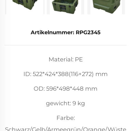
Artikelnummer: RPG2345
Material: PE
ID: 522*424*388(116+272) mm
OD: 596*498*448 mm
gewicht: 9 kg
Farbe:
Schwarz/Gelb/Armeegrün/Orange/Wüste